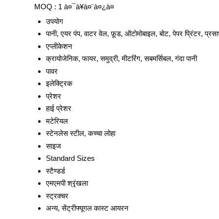
MOQ :
1 à¤¯à¥à¤¨à¤¿à¤
उपयोग
पानी, एयर पंप, वाटर वेल, फ़ूड, ऑटोमोबाइल, बोट, पेपर प्रिंटर, प्र
एप्लीकेशन
क्रायोजेनिक, फायर, समुद्री, मीटरिंग, सबमर्सिबल, गंदा पानी
पावर
इलेक्ट्रिक
प्रेशर
हाई प्रेशर
मटेरियल
स्टेनलेस स्टील, कच्चा लोहा
साइज
Standard Sizes
स्टैण्डर्ड
एमएमपी श्रृंखला
स्ट्रक्चर
अन्य, सेंट्रीफ्यूगल कास्ट आयरन