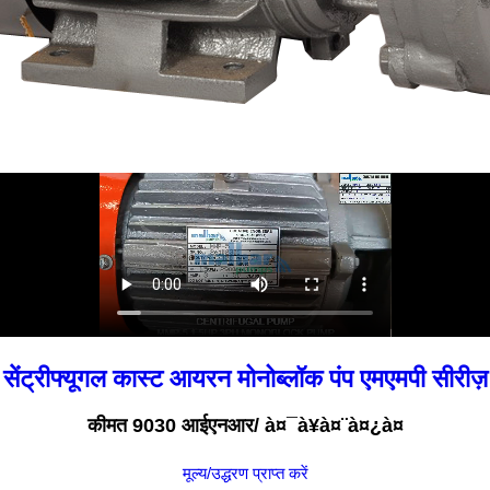
सेंट्रीफ्यूगल कास्ट आयरन मोनोब्लॉक पंप एमएमपी सीरीज़
कीमत 9030 आईएनआर
/ à¤¯à¥à¤¨à¤¿à¤
मूल्य/उद्धरण प्राप्त करें